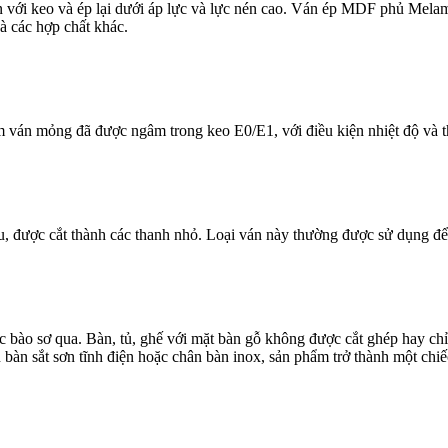
với keo và ép lại dưới áp lực và lực nén cao. Ván ép MDF phủ Melamin
à các hợp chất khác.
ấm ván mỏng đã được ngâm trong keo E0/E1, với điều kiện nhiệt độ và th
u, được cắt thành các thanh nhỏ. Loại ván này thường được sử dụng để
ược bào sơ qua. Bàn, tủ, ghế với mặt bàn gỗ không được cắt ghép hay 
bàn sắt sơn tĩnh điện hoặc chân bàn inox, sản phẩm trở thành một chi