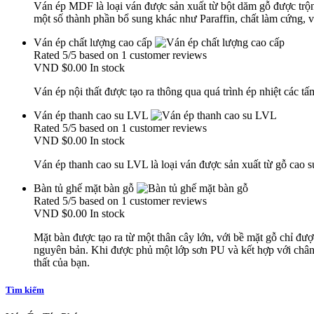
Ván ép MDF là loại ván được sản xuất từ bột dăm gỗ được trộn 
một số thành phần bổ sung khác như Paraffin, chất làm cứng, v
Ván ép chất lượng cao cấp
Rated
5
/5 based on
1
customer reviews
VND
$0.00
In stock
Ván ép nội thất được tạo ra thông qua quá trình ép nhiệt các t
Ván ép thanh cao su LVL
Rated
5
/5 based on
1
customer reviews
VND
$0.00
In stock
Ván ép thanh cao su LVL là loại ván được sản xuất từ gỗ cao s
Bàn tủ ghế mặt bàn gỗ
Rated
5
/5 based on
1
customer reviews
VND
$0.00
In stock
Mặt bàn được tạo ra từ một thân cây lớn, với bề mặt gỗ chỉ đ
nguyên bản. Khi được phủ một lớp sơn PU và kết hợp với chân 
thất của bạn.
Tìm kiếm