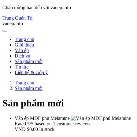
Chào mừng bạn đến với vanep.info
Trang Quản Trị
vanep.info
Trang chủ
Giới thiệu
Ván ép
Dịch vụ
Sản phẩm mới
Tin tức
Liên hệ & Góp ý
Trang chủ
Sản phẩm mới
Sản phẩm mới
Ván ép MDF phủ Melamine
Rated
5
/5 based on
1
customer reviews
VND
$0.00
In stock