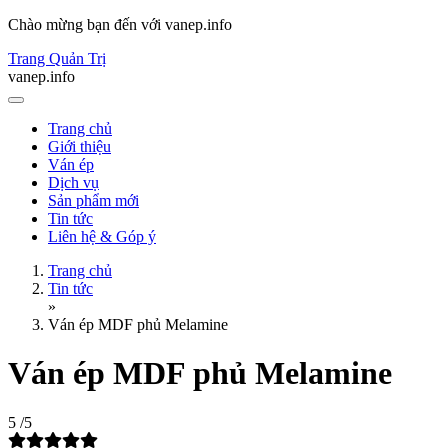
Chào mừng bạn đến với vanep.info
Trang Quản Trị
vanep.info
Trang chủ
Giới thiệu
Ván ép
Dịch vụ
Sản phẩm mới
Tin tức
Liên hệ & Góp ý
Trang chủ
Tin tức
»
Ván ép MDF phủ Melamine
Ván ép MDF phủ Melamine
5
/5