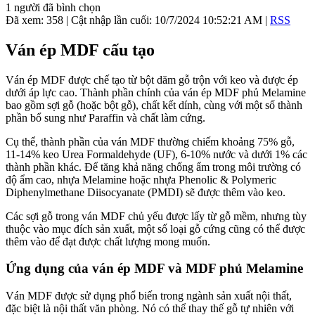
1
người đã bình chọn
Đã xem: 358
| Cật nhập lần cuối:
10/7/2024 10:52:21 AM
|
RSS
Ván ép MDF cấu tạo
Ván ép MDF được chế tạo từ bột dăm gỗ trộn với keo và được ép
dưới áp lực cao. Thành phần chính của ván ép MDF phủ Melamine
bao gồm sợi gỗ (hoặc bột gỗ), chất kết dính, cùng với một số thành
phần bổ sung như Paraffin và chất làm cứng.
Cụ thể, thành phần của ván MDF thường chiếm khoảng 75% gỗ,
11-14% keo Urea Formaldehyde (UF), 6-10% nước và dưới 1% các
thành phần khác. Để tăng khả năng chống ẩm trong môi trường có
độ ẩm cao, nhựa Melamine hoặc nhựa Phenolic & Polymeric
Diphenylmethane Diisocyanate (PMDI) sẽ được thêm vào keo.
Các sợi gỗ trong ván MDF chủ yếu được lấy từ gỗ mềm, nhưng tùy
thuộc vào mục đích sản xuất, một số loại gỗ cứng cũng có thể được
thêm vào để đạt được chất lượng mong muốn.
Ứng dụng của ván ép MDF và MDF phủ Melamine
Ván MDF được sử dụng phổ biến trong ngành sản xuất nội thất,
đặc biệt là nội thất văn phòng. Nó có thể thay thế gỗ tự nhiên với