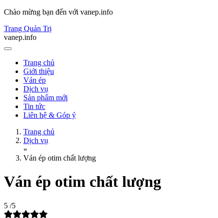
Chào mừng bạn đến với vanep.info
Trang Quản Trị
vanep.info
Trang chủ
Giới thiệu
Ván ép
Dịch vụ
Sản phẩm mới
Tin tức
Liên hệ & Góp ý
Trang chủ
Dịch vụ
»
Ván ép otim chất lượng
Ván ép otim chất lượng
5
/5