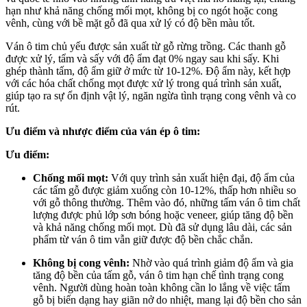
hạn như khả năng chống mối mọt, không bị co ngót hoặc cong
vênh, cùng với bề mặt gỗ đã qua xử lý có độ bền màu tốt.
Ván ô tim chủ yếu được sản xuất từ gỗ rừng trồng. Các thanh gỗ
được xử lý, tẩm và sấy với độ ẩm đạt 0% ngay sau khi sấy. Khi
ghép thành tấm, độ ẩm giữ ở mức từ 10-12%. Độ ẩm này, kết hợp
với các hóa chất chống mọt được xử lý trong quá trình sản xuất,
giúp tạo ra sự ổn định vật lý, ngăn ngừa tình trạng cong vênh và co
rút.
Ưu điểm và nhược điểm của ván ép ô tim:
Ưu điểm:
Chống mối mọt:
Với quy trình sản xuất hiện đại, độ ẩm của
các tấm gỗ được giảm xuống còn 10-12%, thấp hơn nhiều so
với gỗ thông thường. Thêm vào đó, những tấm ván ô tim chất
lượng được phủ lớp sơn bóng hoặc veneer, giúp tăng độ bền
và khả năng chống mối mọt. Dù đã sử dụng lâu dài, các sản
phẩm từ ván ô tim vẫn giữ được độ bền chắc chắn.
Không bị cong vênh:
Nhờ vào quá trình giảm độ ẩm và gia
tăng độ bền của tấm gỗ, ván ô tim hạn chế tình trạng cong
vênh. Người dùng hoàn toàn không cần lo lắng về việc tấm
gỗ bị biến dạng hay giãn nở do nhiệt, mang lại độ bền cho sản