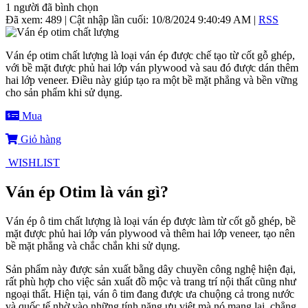
1
người đã bình chọn
Đã xem: 489
| Cật nhập lần cuối:
10/8/2024 9:40:49 AM
|
RSS
Ván ép otim chất lượng là loại ván ép được chế tạo từ cốt gỗ ghép,
với bề mặt được phủ hai lớp ván plywood và sau đó được dán thêm
hai lớp veneer. Điều này giúp tạo ra một bề mặt phẳng và bền vững
cho sản phẩm khi sử dụng.
Mua
Giỏ hàng
WISHLIST
Ván ép Otim là ván gì?
Ván ép ô tim chất lượng là loại ván ép được làm từ cốt gỗ ghép, bề
mặt được phủ hai lớp ván plywood và thêm hai lớp veneer, tạo nên
bề mặt phẳng và chắc chắn khi sử dụng.
Sản phẩm này được sản xuất bằng dây chuyền công nghệ hiện đại,
rất phù hợp cho việc sản xuất đồ mộc và trang trí nội thất cũng như
ngoại thất. Hiện tại, ván ô tim đang được ưa chuộng cả trong nước
và quốc tế nhờ vào những tính năng ưu việt mà nó mang lại, chẳng